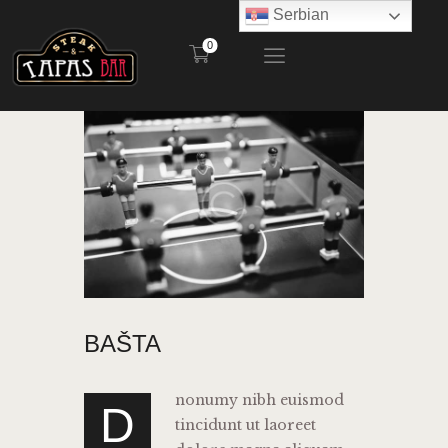
Serbian
0
STEAK AND TAPAS BAR
POČETNA
RESTORAN
BAŠTA
MENI
KONTAKT
BAŠTA
nonumy nibh euismod
D
tincidunt ut laoreet