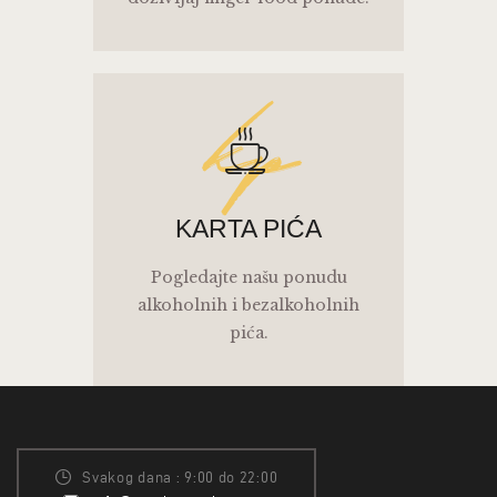
kp
KARTA PIĆA
Pogledajte našu ponudu
alkoholnih i bezalkoholnih
pića.
Svakog dana : 9:00 do 22:00